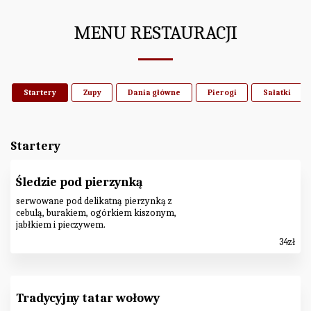
MENU RESTAURACJI
Startery
Zupy
Dania główne
Pierogi
Sałatki
Startery
Śledzie pod pierzynką
serwowane pod delikatną pierzynką z
cebulą, burakiem, ogórkiem kiszonym,
jabłkiem i pieczywem.
34
zł
Tradycyjny tatar wołowy