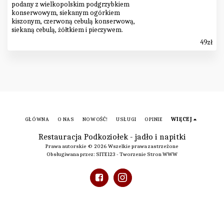
podany z wielkopolskim podgrzybkiem
konserwowym, siekanym ogórkiem
kiszonym, czerwoną cebulą konserwową,
siekaną cebulą, żółtkiem i pieczywem.
49
zł
GŁÓWNA
O NAS
NOWOŚĆ!
USŁUGI
OPINIE
WIĘCEJ
Restauracja Podkoziołek - jadło i napitki
Prawa autorskie © 2026 Wszelkie prawa zastrzeżone
Obsługiwana przez:
SITE123
-
Tworzenie Stron WWW